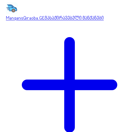
ManqanisQiraoba.GE
გასაქირავებელი მანქანები