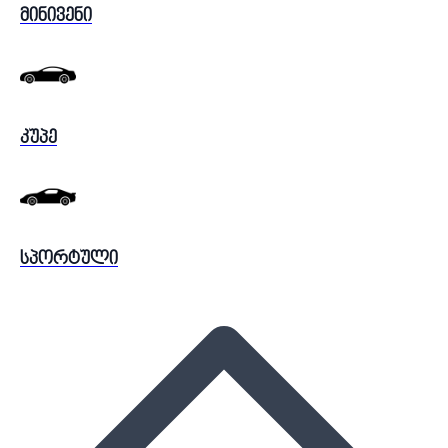
მინივენი
კუპე
სპორტული