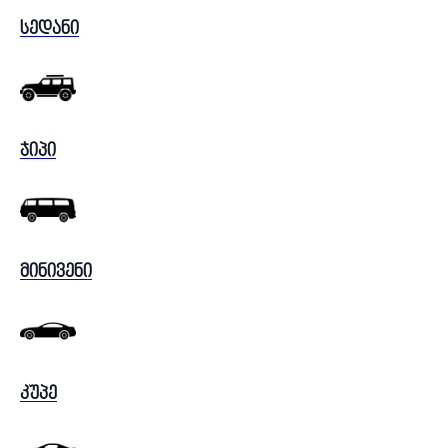
სედანი
ჯიპი
მინივენი
კუპე