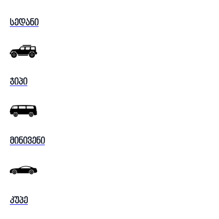
სედანი
ჯიპი
მინივენი
კუპე