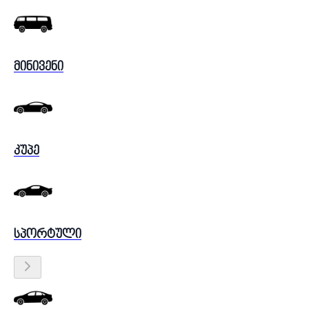
მინივენი
კუპე
სპორტული