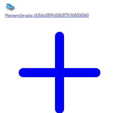
ManqanisQiraoba.GE
გასაქირავებელი მანქანები